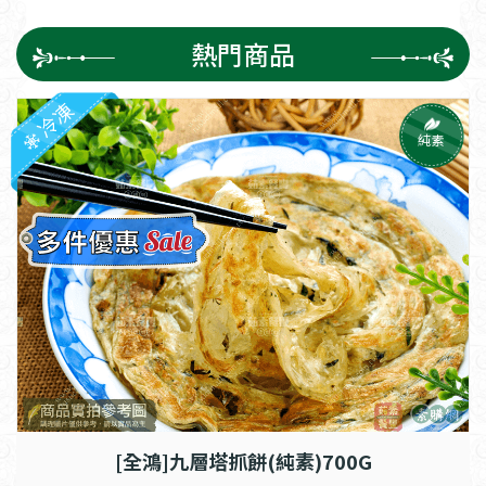
熱門商品
冷凍
純素
[全鴻]九層塔抓餅(純素)700G