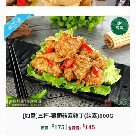
冷凍
純素
[如意]三杯-猴頭菇素雞丁(純素)600G
$
$
175
145
原價：
會員價：