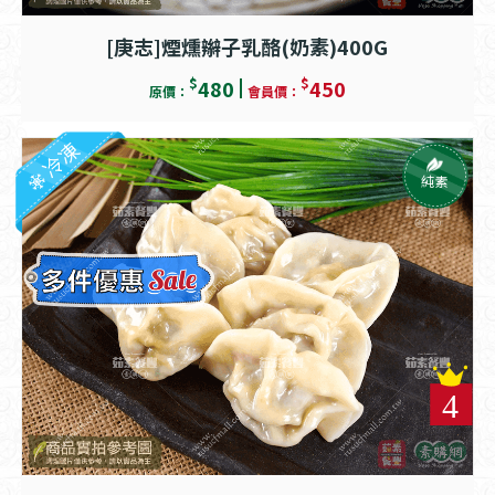
[庚志]煙燻辮子乳酪(奶素)400G
$
$
480
450
原價：
會員價：
冷凍
純素