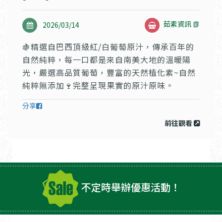
茹素資訊 📗
2026/03/14
🍇精選自巴西頂級紅/白葡萄原汁，傳承百年的
自然純粹，每一口都是來自南美大地的溫暖陽
光，嚴選高品質葡萄，豐富的天然植化素~自然
純粹無添加🍷完整呈現果實的原汁原味。
分享
前往觀看
不定時舉辦優惠活動！