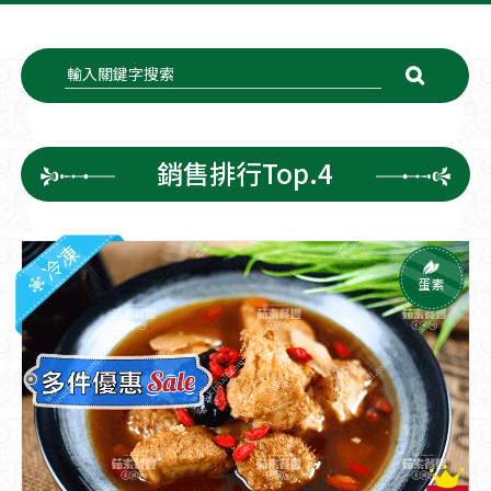
銷售排行Top.4
冷凍
蛋素