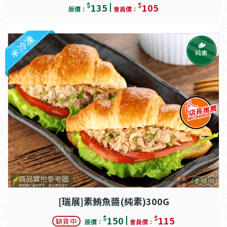
$
$
135
105
原價：
會員價：
冷凍
純素
[瑞展]素鮪魚醬(純素)300G
$
$
150
115
缺貨中
原價：
會員價：