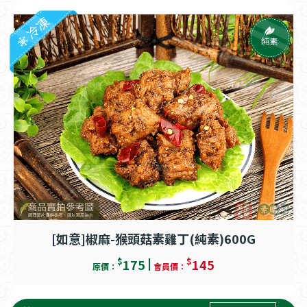
冷凍
純素
[如意]椒麻-猴頭菇素雞丁(純素)600G
$
$
175
145
原價：
會員價：