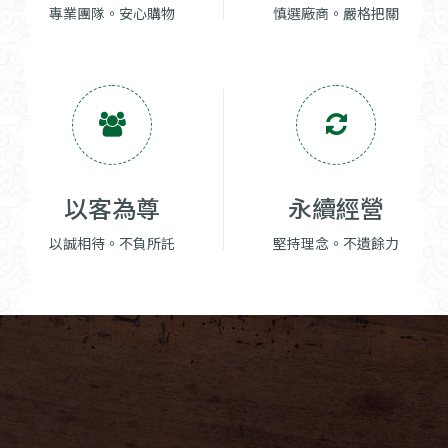
專業團隊。安心購物
慎選廠商。嚴格把關
以客為尊
永續經營
以誠相待。不負所託
堅持理念。不遺餘力