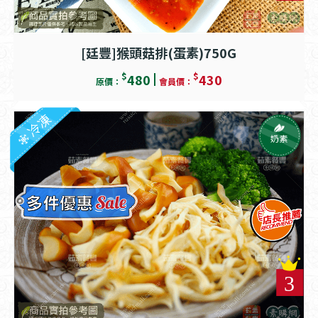
[廷豐]猴頭菇排(蛋素)750G
$
$
480
430
原價：
會員價：
冷凍
奶素