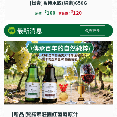
[松青]香椿水餃(純素)650G
$
$
160
120
原價：
會員價：
最新消息
看更多
[新品]贊羅索莊園紅葡萄原汁