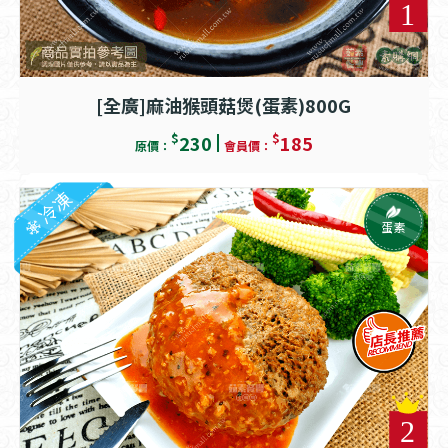
[全廣]麻油猴頭菇煲(蛋素)800G
$
$
230
185
原價：
會員價：
冷凍
蛋素