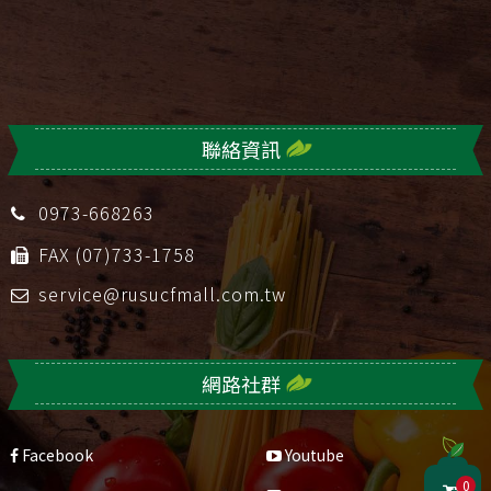
聯絡資訊
0973-668263
FAX (07)733-1758
service@rusucfmall.com.tw
網路社群
Facebook
Youtube
0