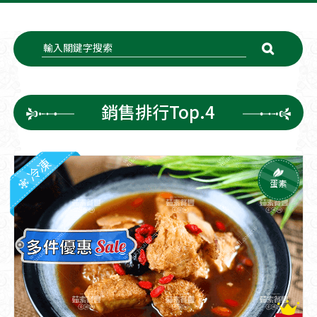
銷售排行Top.4
冷凍
蛋素