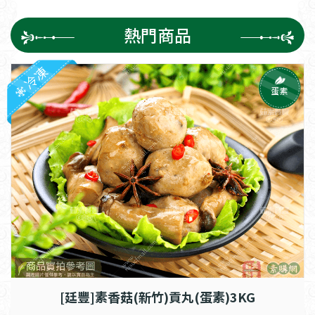
熱門商品
冷凍
蛋素
[廷豐]素香菇(新竹)貢丸(蛋素)3KG