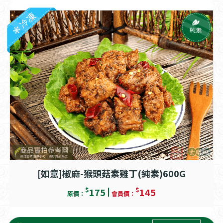
冷凍
純素
[如意]椒麻-猴頭菇素雞丁(純素)600G
$
$
175
145
原價：
會員價：