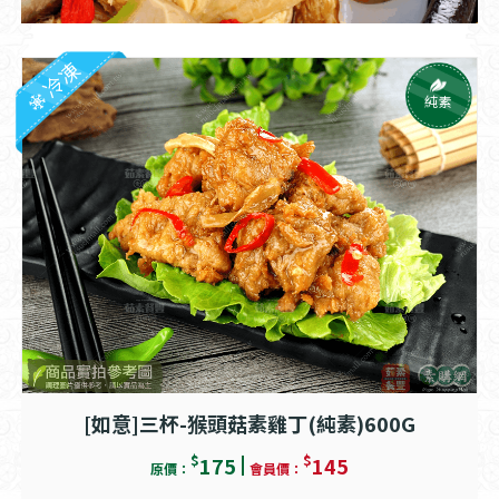
冷凍
純素
[如意]三杯-猴頭菇素雞丁(純素)600G
$
$
175
145
原價：
會員價：