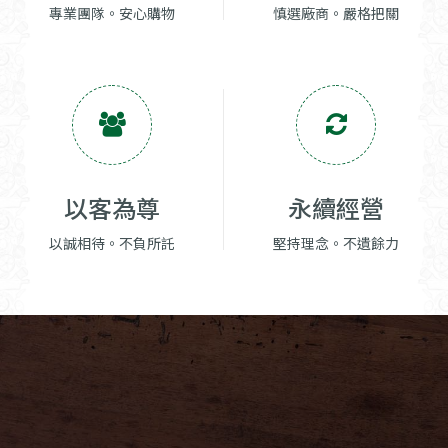
專業團隊。安心購物
慎選廠商。嚴格把關
以客為尊
永續經營
以誠相待。不負所託
堅持理念。不遺餘力