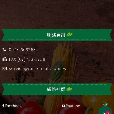
聯絡資訊
0973-668263
FAX (07)733-1758
service@rusucfmall.com.tw
網路社群
Facebook
Youtube
0