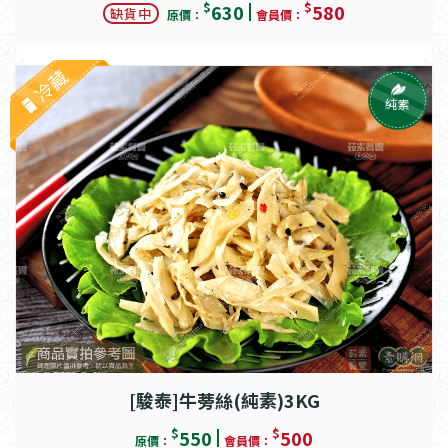
$
$
630
580
缺貨中
原價：
會員價：
冷藏
純素
[駿泰]牛蒡絲(純素)3KG
$
$
550
500
原價：
會員價：