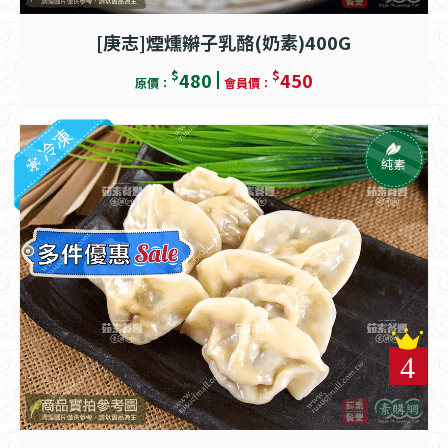
[庚志]煙燻辮子乳酪(奶素)400G
$
$
480
450
原價：
會員價：
冷凍
純素