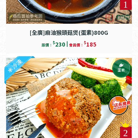
[全廣]麻油猴頭菇煲(蛋素)800G
$
$
230
185
原價：
會員價：
冷凍
蛋素