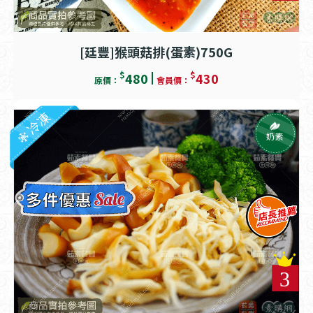
[廷豐]猴頭菇排(蛋素)750G
$
$
480
430
原價：
會員價：
冷凍
奶素