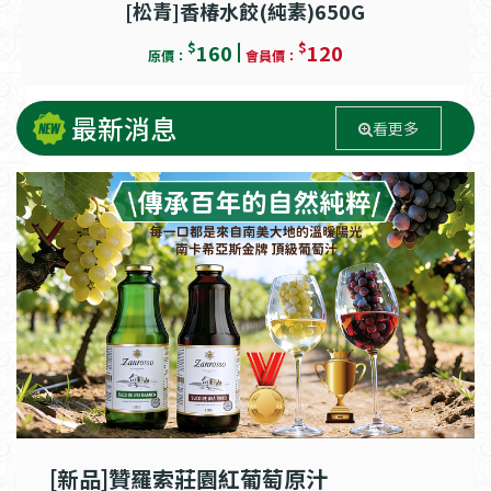
[松青]香椿水餃(純素)650G
$
$
160
120
原價：
會員價：
最新消息
看更多
[新品]贊羅索莊園紅葡萄原汁