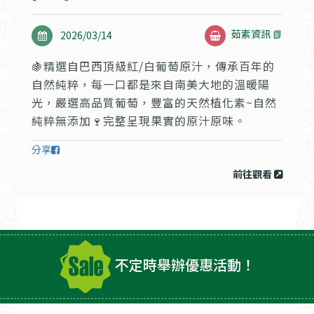
茹素資訊 📗
2026/03/14
🍇精選自巴西頂級紅/白葡萄原汁，傳承百年的
自然純粹，每一口都是來自南美大地的溫暖陽
光，嚴選高品質葡萄，豐富的天然植化素~自然
純粹無添加🍷完整呈現果實的原汁原味。
分享
前往觀看
不定時舉辦優惠活動！