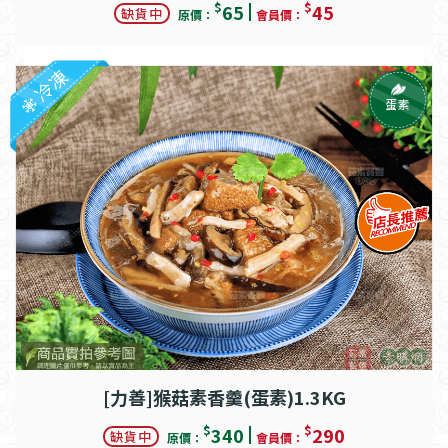
$
$
65
45
缺貨中
原價：
會員價：
冷凍
蛋素
[力善]猴菇素香羹(蛋素)1.3KG
$
$
340
290
缺貨中
原價：
會員價：