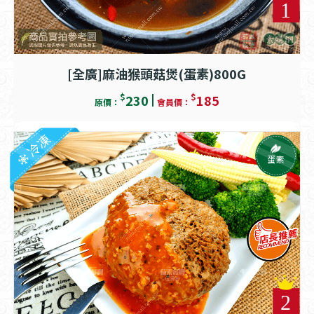
[全廣]麻油猴頭菇煲(蛋素)800G
$
$
230
185
原價：
會員價：
冷凍
蛋素