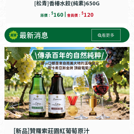
[松青]香椿水餃(純素)650G
$
$
160
120
原價：
會員價：
最新消息
看更多
[新品]贊羅索莊園紅葡萄原汁