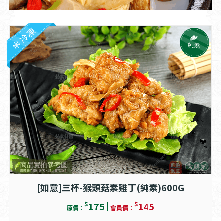
冷凍
純素
[如意]三杯-猴頭菇素雞丁(純素)600G
$
$
175
145
原價：
會員價：