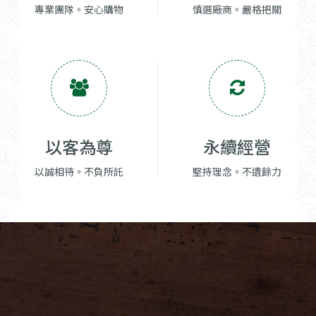
專業團隊。安心購物
慎選廠商。嚴格把關
以客為尊
永續經營
以誠相待。不負所託
堅持理念。不遺餘力