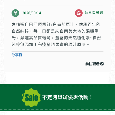
茹素資訊 📗
2026/03/14
🍇精選自巴西頂級紅/白葡萄原汁，傳承百年的
自然純粹，每一口都是來自南美大地的溫暖陽
光，嚴選高品質葡萄，豐富的天然植化素~自然
純粹無添加🍷完整呈現果實的原汁原味。
分享
前往觀看
不定時舉辦優惠活動！