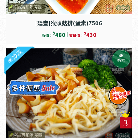
[廷豐]猴頭菇排(蛋素)750G
$
$
480
430
原價：
會員價：
冷凍
奶素