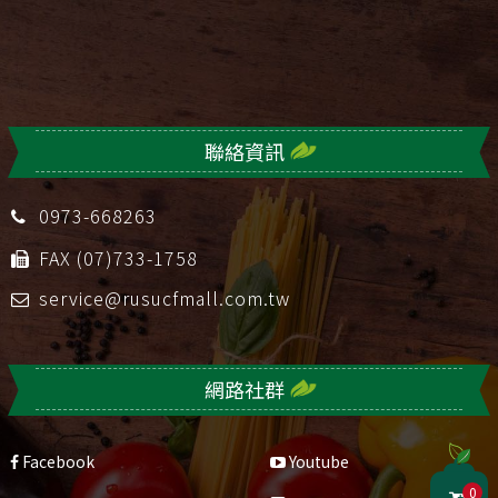
聯絡資訊
0973-668263
FAX (07)733-1758
service@rusucfmall.com.tw
網路社群
Facebook
Youtube
0