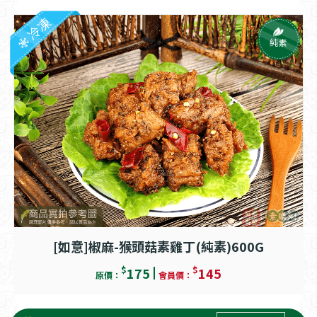
冷凍
純素
[如意]椒麻-猴頭菇素雞丁(純素)600G
$
$
175
145
原價：
會員價：