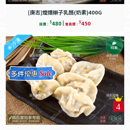
[庚志]煙燻辮子乳酪(奶素)400G
$
$
480
450
原價：
會員價：
冷凍
純素