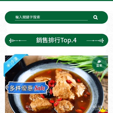
銷售排行Top.4
冷凍
蛋素