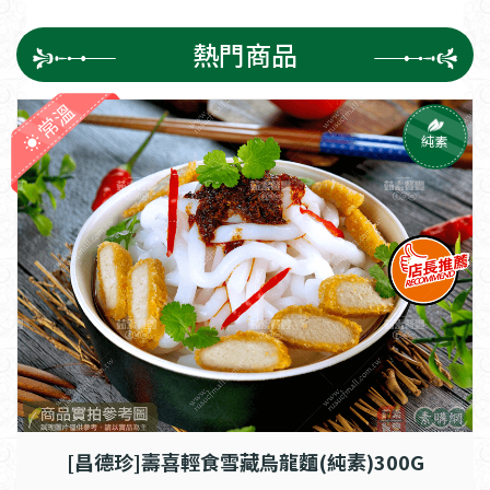
熱門商品
常溫
純素
[昌德珍]壽喜輕食雪藏烏龍麵(純素)300G