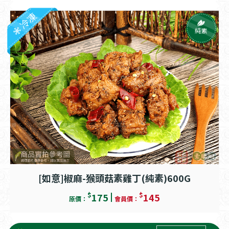
冷凍
純素
[如意]椒麻-猴頭菇素雞丁(純素)600G
$
$
175
145
原價：
會員價：