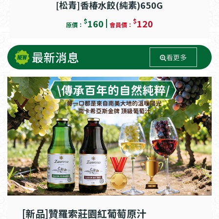
[松青]香椿水餃(純素)650G
$
$
160
120
原價：
會員價：
最新消息
看更多
[新品]贊羅索莊園紅葡萄原汁