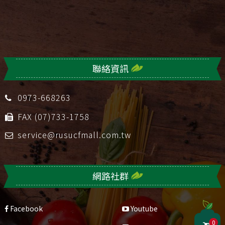
聯絡資訊
0973-668263
FAX (07)733-1758
service@rusucfmall.com.tw
網路社群
Facebook
Youtube
0