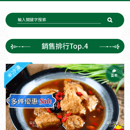
銷售排行Top.4
冷凍
蛋素