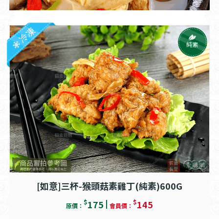
冷凍
純素
[如意]三杯-猴頭菇素雞丁(純素)600G
$
$
175
145
原價：
會員價：