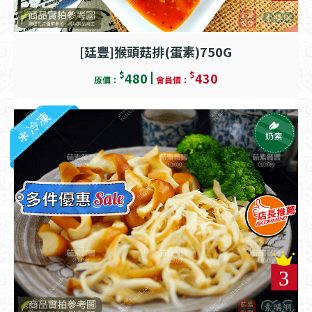
[廷豐]猴頭菇排(蛋素)750G
$
$
480
430
原價：
會員價：
冷凍
奶素