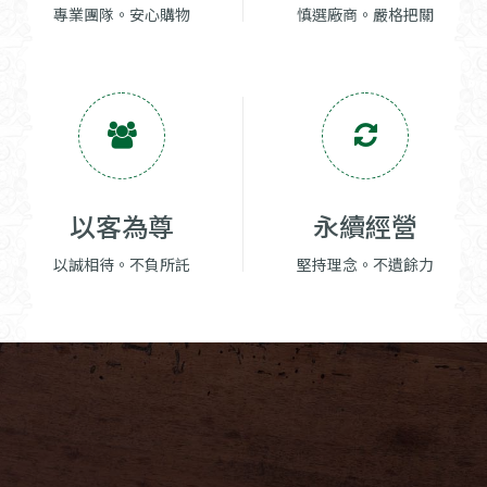
專業團隊。安心購物
慎選廠商。嚴格把關
以客為尊
永續經營
以誠相待。不負所託
堅持理念。不遺餘力