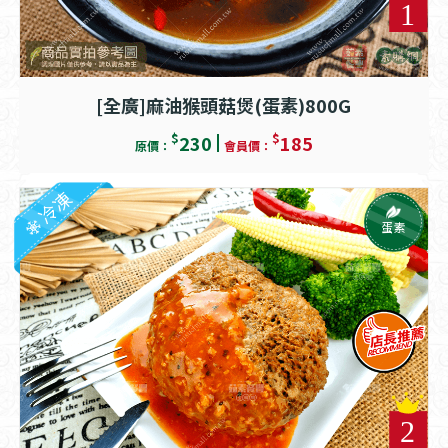
[全廣]麻油猴頭菇煲(蛋素)800G
$
$
230
185
原價：
會員價：
冷凍
蛋素