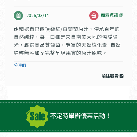
茹素資訊 📗
2026/03/14
🍇精選自巴西頂級紅/白葡萄原汁，傳承百年的
自然純粹，每一口都是來自南美大地的溫暖陽
光，嚴選高品質葡萄，豐富的天然植化素~自然
純粹無添加🍷完整呈現果實的原汁原味。
分享
前往觀看
不定時舉辦優惠活動！