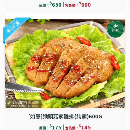
$
$
650
600
原價：
會員價：
冷凍
純素
[如意]猴頭菇素雞排(純素)600G
$
$
175
145
原價：
會員價：