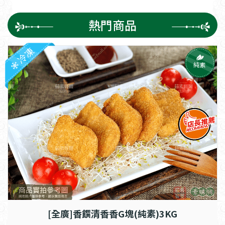
熱門商品
冷凍
純素
[全廣]香饌清香香G塊(純素)3KG