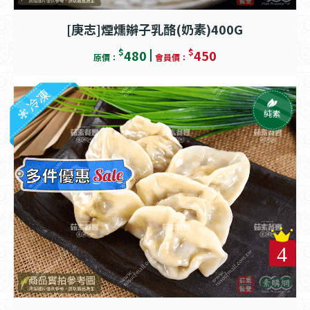
[庚志]煙燻辮子乳酪(奶素)400G
$
$
480
450
原價：
會員價：
冷凍
純素