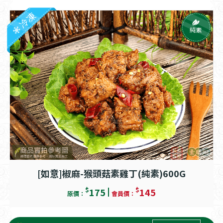
冷凍
純素
[如意]椒麻-猴頭菇素雞丁(純素)600G
$
$
175
145
原價：
會員價：