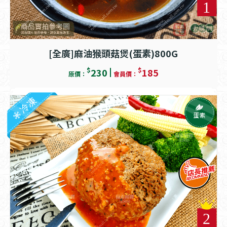
[全廣]麻油猴頭菇煲(蛋素)800G
$
$
230
185
原價：
會員價：
冷凍
蛋素