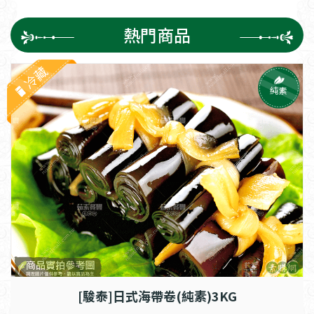
熱門商品
冷藏
純素
[駿泰]日式海帶卷(純素)3KG