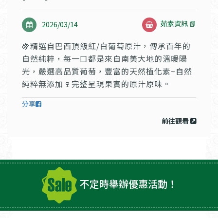
茹素資訊 📗
2026/03/14
🍇精選自巴西頂級紅/白葡萄原汁，傳承百年的
自然純粹，每一口都是來自南美大地的溫暖陽
光，嚴選高品質葡萄，豐富的天然植化素~自然
純粹無添加🍷完整呈現果實的原汁原味。
分享
前往觀看
不定時舉辦優惠活動！