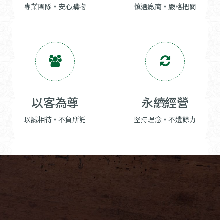
專業團隊。安心購物
慎選廠商。嚴格把關
以客為尊
永續經營
以誠相待。不負所託
堅持理念。不遺餘力