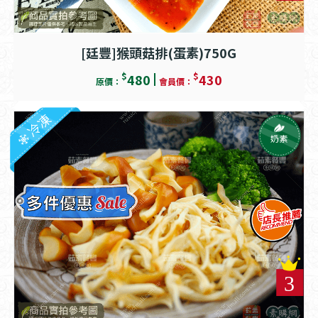
[廷豐]猴頭菇排(蛋素)750G
$
$
480
430
原價：
會員價：
冷凍
奶素