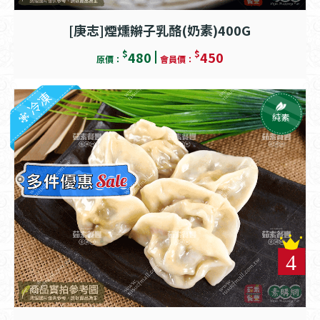
[庚志]煙燻辮子乳酪(奶素)400G
$
$
480
450
原價：
會員價：
冷凍
純素