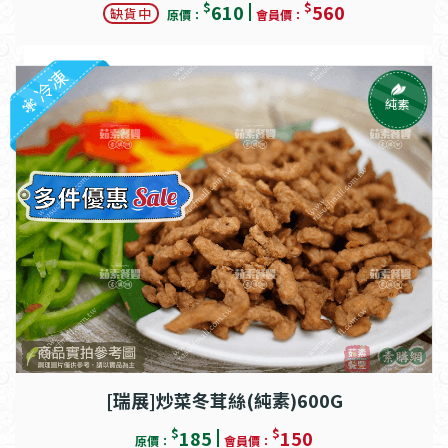
$
$
610
560
缺貨中
原價：
會員價：
冷凍
純素
[瑞展]炒菜冬茸絲(純素)600G
$
$
185
150
原價：
會員價：