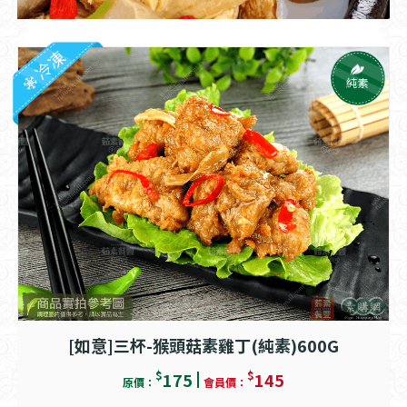
冷凍
純素
[如意]三杯-猴頭菇素雞丁(純素)600G
$
$
175
145
原價：
會員價：