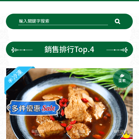
銷售排行Top.4
冷凍
蛋素