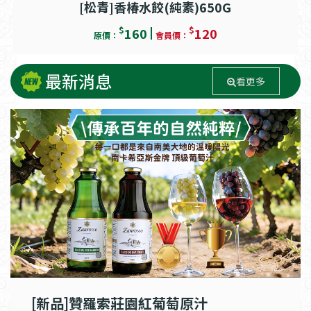
[松青]香椿水餃(純素)650G
$
$
160
120
原價：
會員價：
最新消息
看更多
[新品]贊羅索莊園紅葡萄原汁