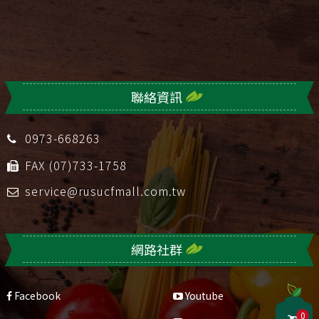
聯絡資訊
0973-668263
FAX (07)733-1758
service@rusucfmall.com.tw
網路社群
Facebook
Youtube
0