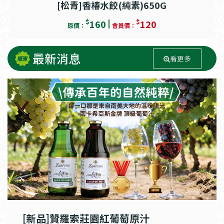
[松青]香椿水餃(純素)650G
$
$
160
120
原價：
會員價：
最新消息
看更多
[新品]贊羅索莊園紅葡萄原汁