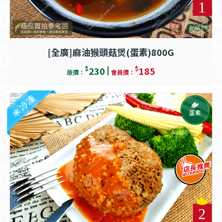
[全廣]麻油猴頭菇煲(蛋素)800G
$
$
230
185
原價：
會員價：
冷凍
蛋素