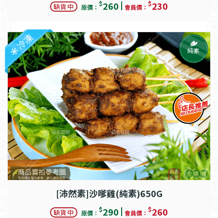
$
$
260
230
缺貨中
原價：
會員價：
冷凍
純素
[沛然素]沙嗲雞(純素)650G
$
$
290
260
缺貨中
原價：
會員價：