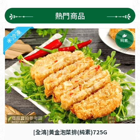
熱門商品
冷凍
純素
[全鴻]黃金泡菜排(純素)725G