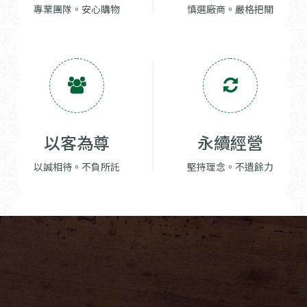
專業團隊。安心購物
慎選廠商。嚴格把關
以客為尊
永續經營
以誠相待。不負所託
堅持理念。不遺餘力