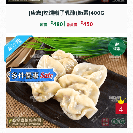
[庚志]煙燻辮子乳酪(奶素)400G
$
$
480
450
原價：
會員價：
冷凍
純素