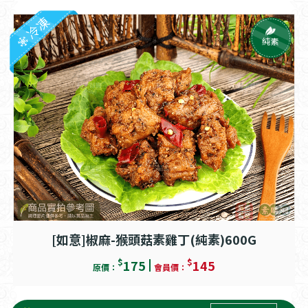
冷凍
純素
[如意]椒麻-猴頭菇素雞丁(純素)600G
$
$
175
145
原價：
會員價：