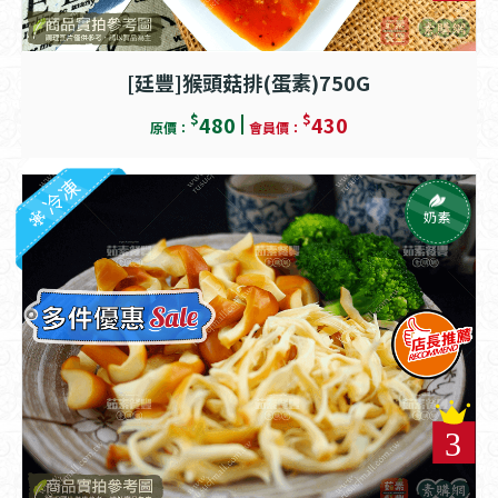
[廷豐]猴頭菇排(蛋素)750G
$
$
480
430
原價：
會員價：
冷凍
奶素