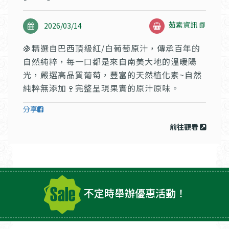
茹素資訊 📗
2026/03/14
🍇精選自巴西頂級紅/白葡萄原汁，傳承百年的
自然純粹，每一口都是來自南美大地的溫暖陽
光，嚴選高品質葡萄，豐富的天然植化素~自然
純粹無添加🍷完整呈現果實的原汁原味。
分享
前往觀看
不定時舉辦優惠活動！