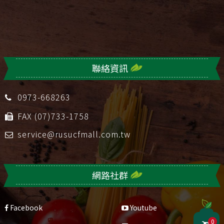
聯絡資訊
0973-668263
FAX (07)733-1758
service@rusucfmall.com.tw
網路社群
Facebook
Youtube
0