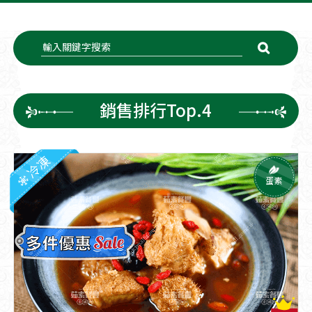
銷售排行Top.4
冷凍
蛋素