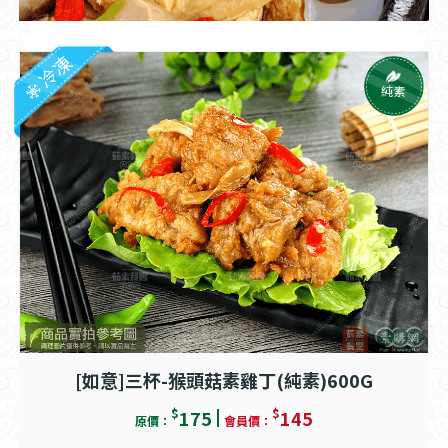
冷凍
純素
[如意]三杯-猴頭菇素雞丁(純素)600G
$
$
175
145
原價：
會員價：