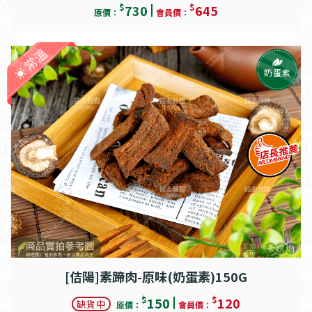
$
$
730
645
原價：
會員價：
常溫
奶蛋素
[佶陽]素蹄肉-原味(奶蛋素)150G
$
$
150
120
缺貨中
原價：
會員價：