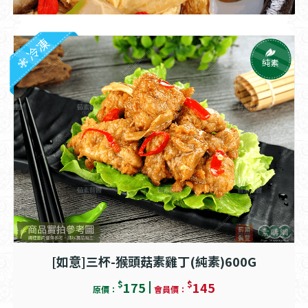
冷凍
純素
[如意]三杯-猴頭菇素雞丁(純素)600G
$
$
175
145
原價：
會員價：