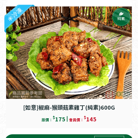
冷凍
純素
[如意]椒麻-猴頭菇素雞丁(純素)600G
$
$
175
145
原價：
會員價：