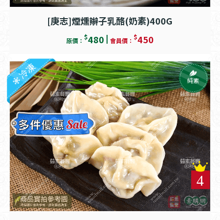
[庚志]煙燻辮子乳酪(奶素)400G
$
$
480
450
原價：
會員價：
冷凍
純素