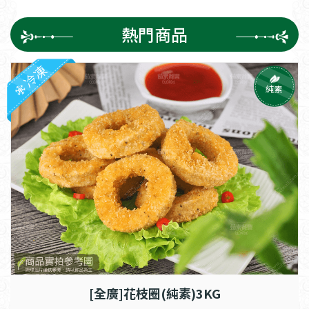
熱門商品
冷凍
純素
[全廣]花枝圈(純素)3KG