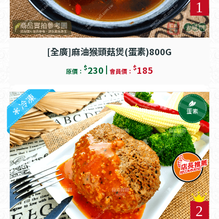
[全廣]麻油猴頭菇煲(蛋素)800G
$
$
230
185
原價：
會員價：
冷凍
蛋素