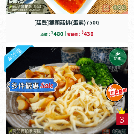
[廷豐]猴頭菇排(蛋素)750G
$
$
480
430
原價：
會員價：
冷凍
奶素