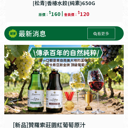
[松青]香椿水餃(純素)650G
$
$
160
120
原價：
會員價：
最新消息
看更多
[新品]贊羅索莊園紅葡萄原汁