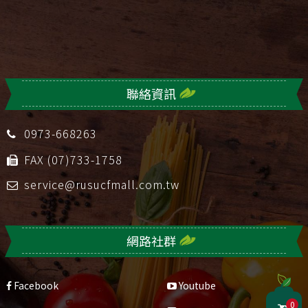
聯絡資訊
0973-668263
FAX (07)733-1758
service@rusucfmall.com.tw
網路社群
Facebook
Youtube
0