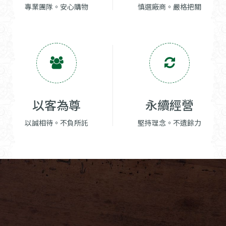
專業團隊。安心購物
慎選廠商。嚴格把關
以客為尊
永續經營
以誠相待。不負所託
堅持理念。不遺餘力