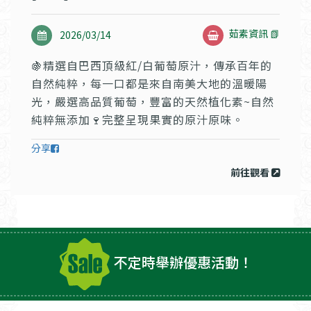
茹素資訊 📗
2026/03/14
🍇精選自巴西頂級紅/白葡萄原汁，傳承百年的
自然純粹，每一口都是來自南美大地的溫暖陽
光，嚴選高品質葡萄，豐富的天然植化素~自然
純粹無添加🍷完整呈現果實的原汁原味。
分享
前往觀看
不定時舉辦優惠活動！