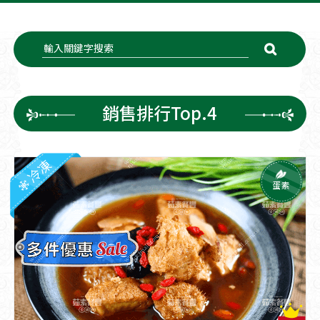
銷售排行Top.4
冷凍
蛋素