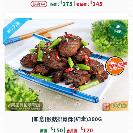
$
$
175
145
缺貨中
原價：
會員價：
冷凍
純素
[如意]猴菇排骨酥(純素)300G
$
$
150
120
原價：
會員價：