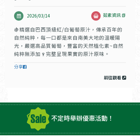
茹素資訊 📗
2026/03/14
🍇精選自巴西頂級紅/白葡萄原汁，傳承百年的
自然純粹，每一口都是來自南美大地的溫暖陽
光，嚴選高品質葡萄，豐富的天然植化素~自然
純粹無添加🍷完整呈現果實的原汁原味。
分享
前往觀看
不定時舉辦優惠活動！