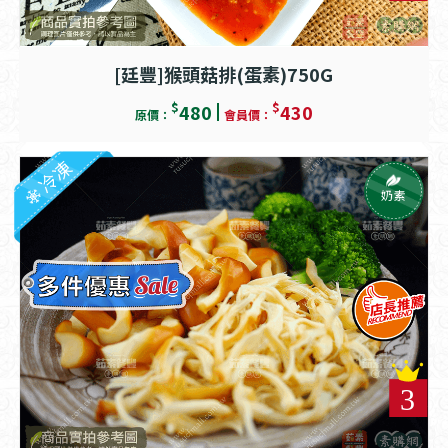
[廷豐]猴頭菇排(蛋素)750G
$
$
480
430
原價：
會員價：
冷凍
奶素