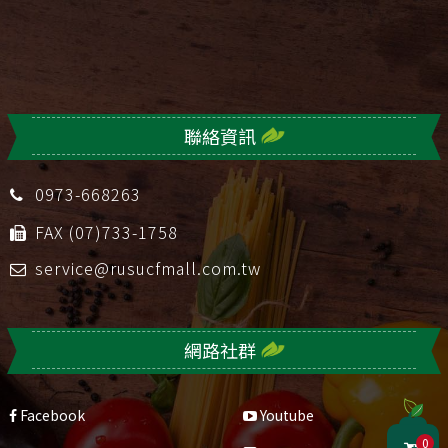
聯絡資訊
0973-668263
FAX (07)733-1758
service@rusucfmall.com.tw
網路社群
Facebook
Youtube
0