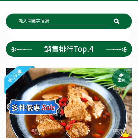
銷售排行Top.4
冷凍
蛋素