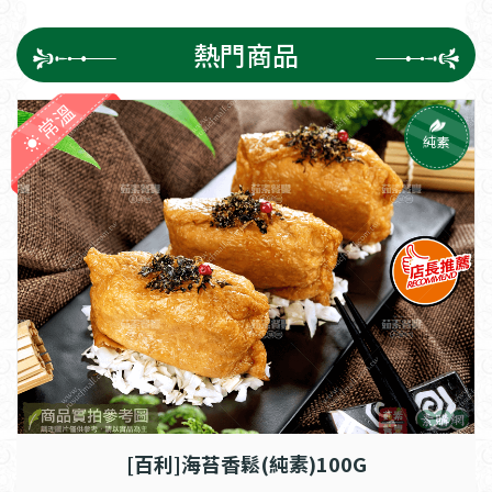
熱門商品
常溫
純素
[百利]海苔香鬆(純素)100G