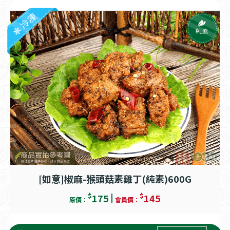
冷凍
純素
[如意]椒麻-猴頭菇素雞丁(純素)600G
$
$
175
145
原價：
會員價：