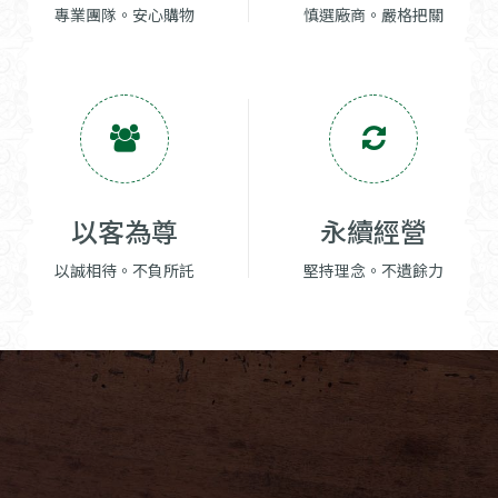
專業團隊。安心購物
慎選廠商。嚴格把關
以客為尊
永續經營
以誠相待。不負所託
堅持理念。不遺餘力