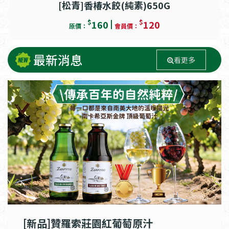
[松青]香椿水餃(純素)650G
$
$
160
120
原價：
會員價：
最新消息
看更多
[新品]贊羅索莊園紅葡萄原汁