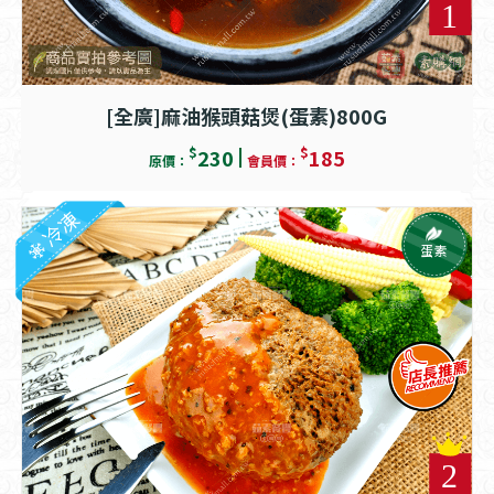
[全廣]麻油猴頭菇煲(蛋素)800G
$
$
230
185
原價：
會員價：
冷凍
蛋素