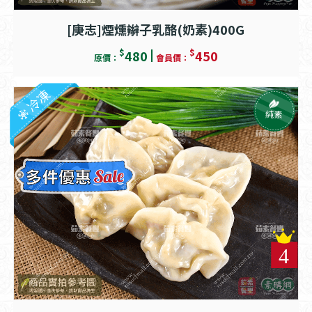
[庚志]煙燻辮子乳酪(奶素)400G
$
$
480
450
原價：
會員價：
冷凍
純素