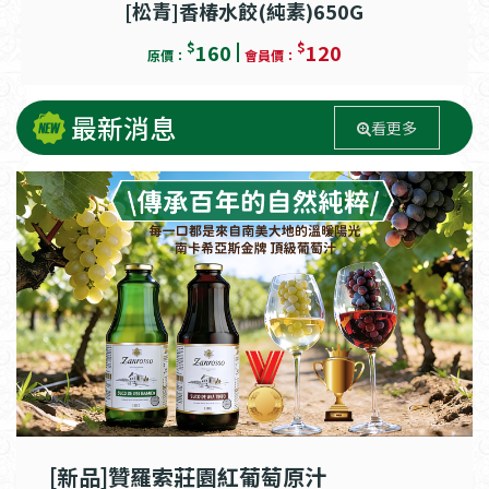
[松青]香椿水餃(純素)650G
$
$
160
120
原價：
會員價：
最新消息
看更多
[新品]贊羅索莊園紅葡萄原汁