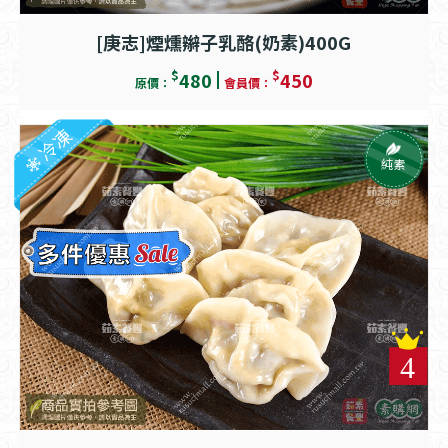
[庚志]煙燻辮子乳酪(奶素)400G
$
$
480
450
原價：
會員價：
冷凍
純素