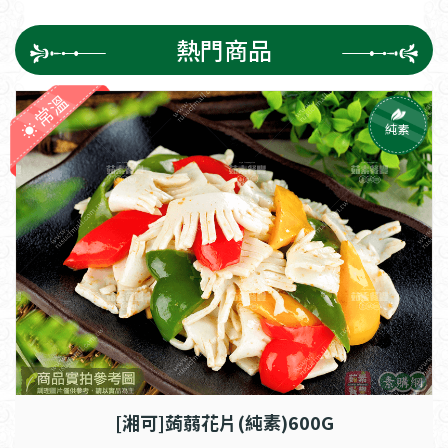
熱門商品
常溫
純素
[湘可]蒟蒻花片(純素)600G