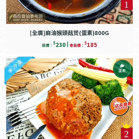
[全廣]麻油猴頭菇煲(蛋素)800G
$
$
230
185
原價：
會員價：
冷凍
蛋素