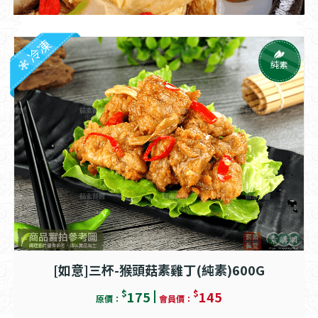
冷凍
純素
[如意]三杯-猴頭菇素雞丁(純素)600G
$
$
175
145
原價：
會員價：