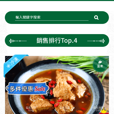
銷售排行Top.4
冷凍
蛋素