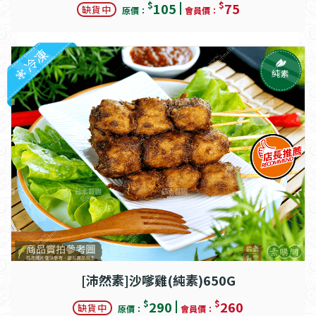
$
$
105
75
缺貨中
原價：
會員價：
冷凍
純素
[沛然素]沙嗲雞(純素)650G
$
$
290
260
缺貨中
原價：
會員價：