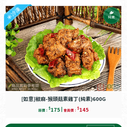
冷凍
純素
[如意]椒麻-猴頭菇素雞丁(純素)600G
$
$
175
145
原價：
會員價：