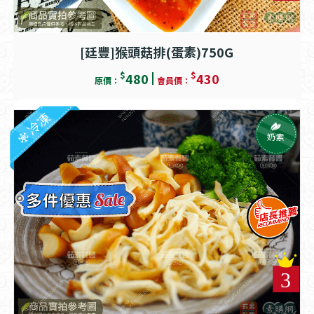
[廷豐]猴頭菇排(蛋素)750G
$
$
480
430
原價：
會員價：
冷凍
奶素