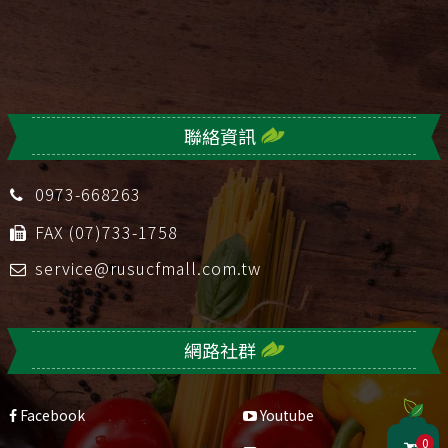
聯絡資訊
0973-668263
FAX (07)733-1758
service@rusucfmall.com.tw
網路社群
Facebook
Youtube
0