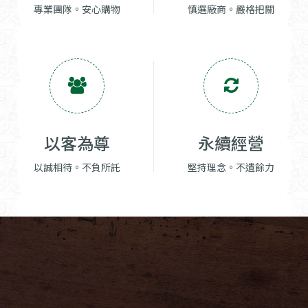
專業團隊。安心購物
慎選廠商。嚴格把關
以客為尊
永續經營
以誠相待。不負所託
堅持理念。不遺餘力