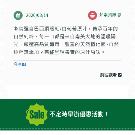
茹素資訊 📗
2026/03/14
🍇精選自巴西頂級紅/白葡萄原汁，傳承百年的
自然純粹，每一口都是來自南美大地的溫暖陽
光，嚴選高品質葡萄，豐富的天然植化素~自然
純粹無添加🍷完整呈現果實的原汁原味。
分享
前往觀看
不定時舉辦優惠活動！