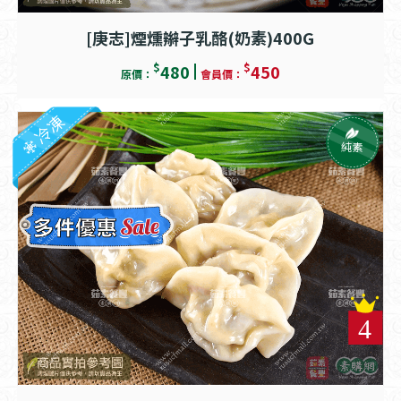
[庚志]煙燻辮子乳酪(奶素)400G
$
$
480
450
原價：
會員價：
冷凍
純素