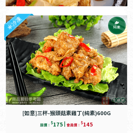
冷凍
純素
[如意]三杯-猴頭菇素雞丁(純素)600G
$
$
175
145
原價：
會員價：