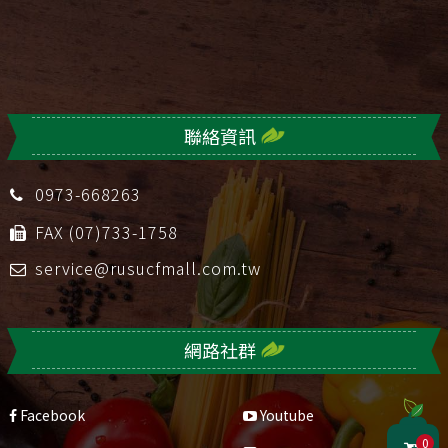
聯絡資訊
0973-668263
FAX (07)733-1758
service@rusucfmall.com.tw
網路社群
Facebook
Youtube
0