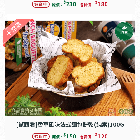
$
$
230
180
缺貨中
原價：
會員價：
常溫
純素
[試蔬看]香草風味法式麵包餅乾(純素)100G
$
$
150
120
缺貨中
原價：
會員價：