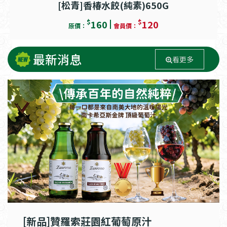
[松青]香椿水餃(純素)650G
$
$
160
120
原價：
會員價：
最新消息
看更多
[新品]贊羅索莊園紅葡萄原汁