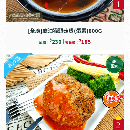
[全廣]麻油猴頭菇煲(蛋素)800G
$
$
230
185
原價：
會員價：
冷凍
蛋素