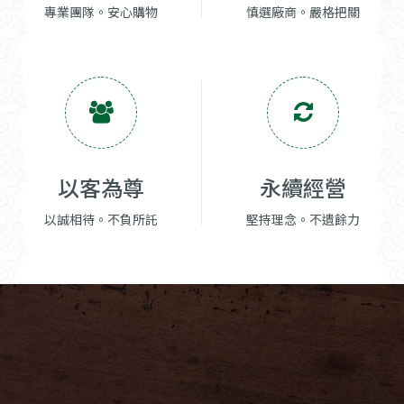
專業團隊。安心購物
慎選廠商。嚴格把關
以客為尊
永續經營
以誠相待。不負所託
堅持理念。不遺餘力