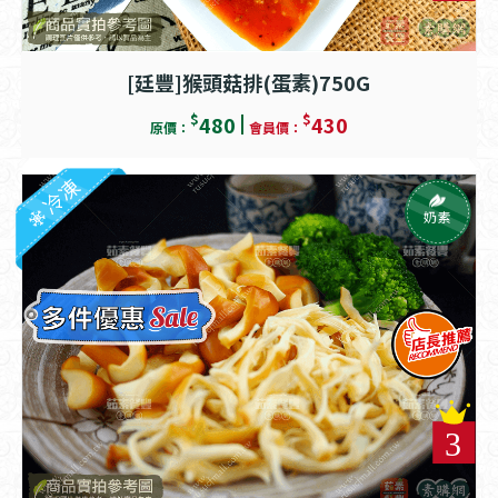
[廷豐]猴頭菇排(蛋素)750G
$
$
480
430
原價：
會員價：
冷凍
奶素