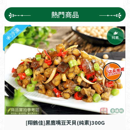
熱門商品
冷凍
純素
[翔鶴佳]黑鷹嘴豆天貝(純素)300G