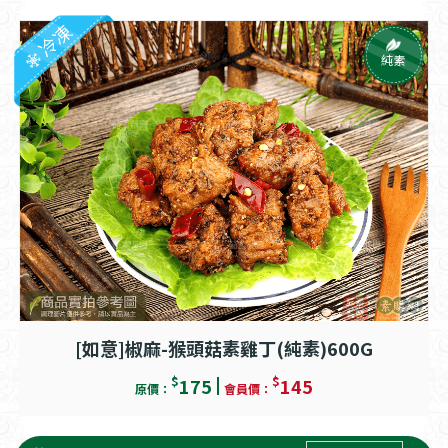
冷凍
純素
[如意]椒麻-猴頭菇素雞丁(純素)600G
$
$
175
145
原價：
會員價：