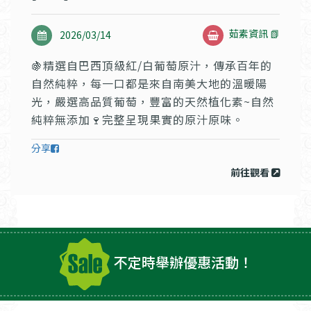
茹素資訊 📗
2026/03/14
🍇精選自巴西頂級紅/白葡萄原汁，傳承百年的
自然純粹，每一口都是來自南美大地的溫暖陽
光，嚴選高品質葡萄，豐富的天然植化素~自然
純粹無添加🍷完整呈現果實的原汁原味。
分享
前往觀看
不定時舉辦優惠活動！