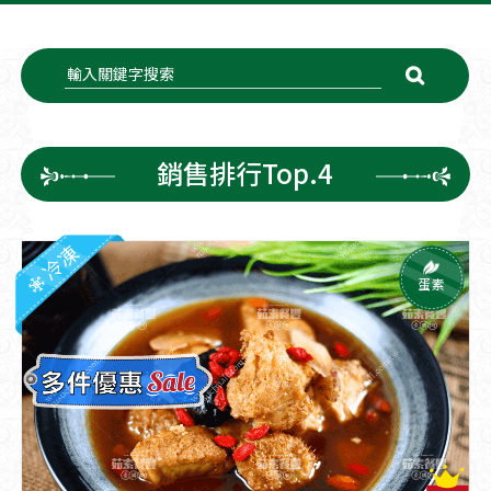
銷售排行Top.4
冷凍
蛋素