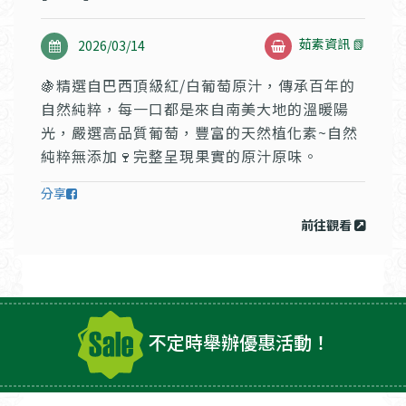
茹素資訊 📗
2026/03/14
🍇精選自巴西頂級紅/白葡萄原汁，傳承百年的
自然純粹，每一口都是來自南美大地的溫暖陽
光，嚴選高品質葡萄，豐富的天然植化素~自然
純粹無添加🍷完整呈現果實的原汁原味。
分享
前往觀看
不定時舉辦優惠活動！