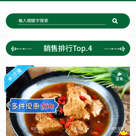
銷售排行Top.4
冷凍
蛋素