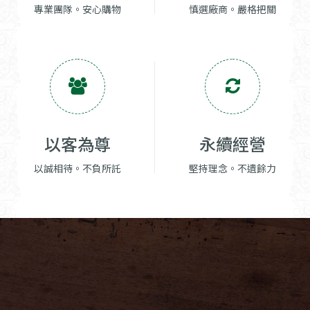
專業團隊。安心購物
慎選廠商。嚴格把關
以客為尊
永續經營
以誠相待。不負所託
堅持理念。不遺餘力