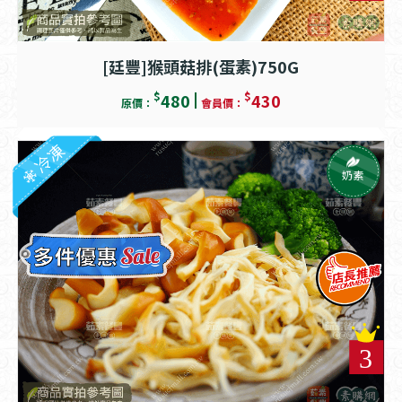
[廷豐]猴頭菇排(蛋素)750G
$
$
480
430
原價：
會員價：
冷凍
奶素