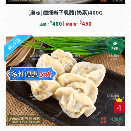
[庚志]煙燻辮子乳酪(奶素)400G
$
$
480
450
原價：
會員價：
冷凍
純素