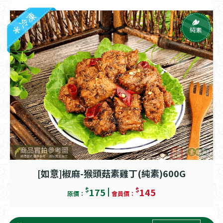
冷凍
純素
[如意]椒麻-猴頭菇素雞丁(純素)600G
$
$
175
145
原價：
會員價：