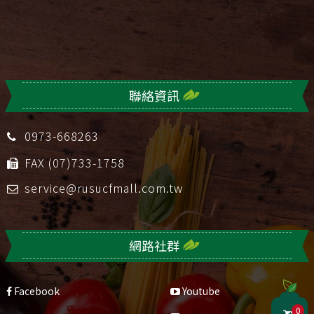
聯絡資訊
0973-668263
FAX (07)733-1758
service@rusucfmall.com.tw
網路社群
Facebook
Youtube
0