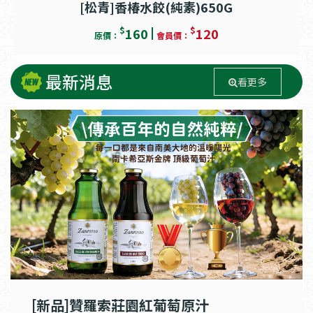
[松青]香椿水餃(純素)650G
$
$
160
120
原價：
會員價：
最新消息
看更多
[新品]贊羅索莊園紅葡萄原汁