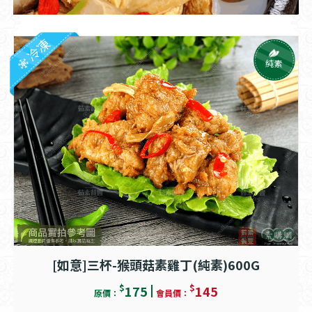
冷凍
純素
[如意]三杯-猴頭菇素雞丁(純素)600G
$
$
175
145
原價：
會員價：