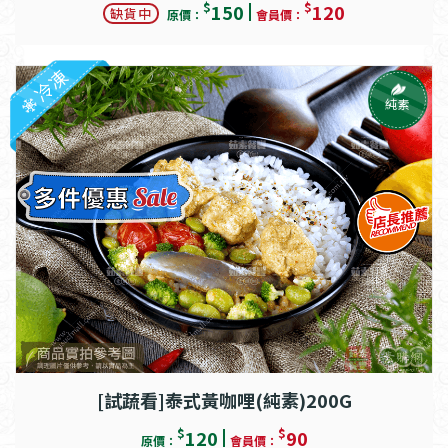
$
$
150
120
缺貨中
原價：
會員價：
冷凍
純素
[試蔬看]泰式黃咖哩(純素)200G
$
$
120
90
原價：
會員價：