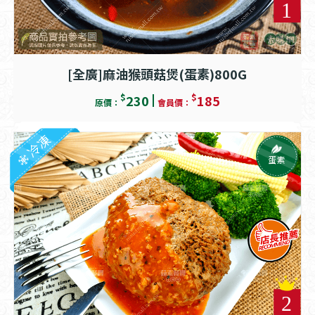
[全廣]麻油猴頭菇煲(蛋素)800G
$
$
230
185
原價：
會員價：
冷凍
蛋素