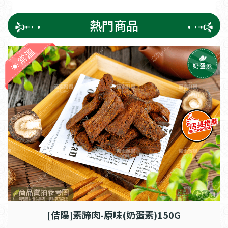
熱門商品
常溫
奶蛋素
[佶陽]素蹄肉-原味(奶蛋素)150G