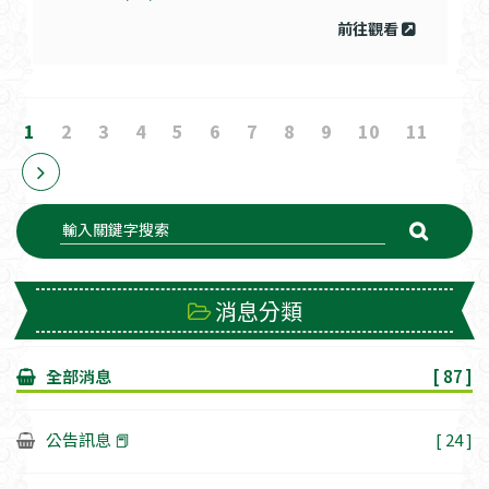
前往觀看
1
2
3
4
5
6
7
8
9
10
11
消息分類
全部消息
[ 87 ]
公告訊息 📕
[ 24 ]