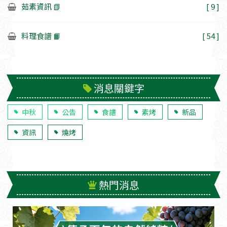
茹素資訊 📗
[ 9 ]
料理食譜 📙
[ 54 ]
消息關鍵字
中秋
公告
食譜
素烤
新品
資訊
燒烤
熱門消息