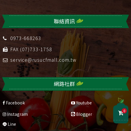
聯絡資訊
0973-668263
FAX (07)733-1758
service@rusucfmall.com.tw
網路社群
Facebook
Youtube
0
Instagram
Blogger
Line