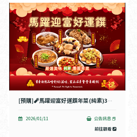
[預購]🧨馬躍迎富好運饌年菜(純素)3件組/6件組🧨
2026/01/11
公告訊息 📕
前往觀看