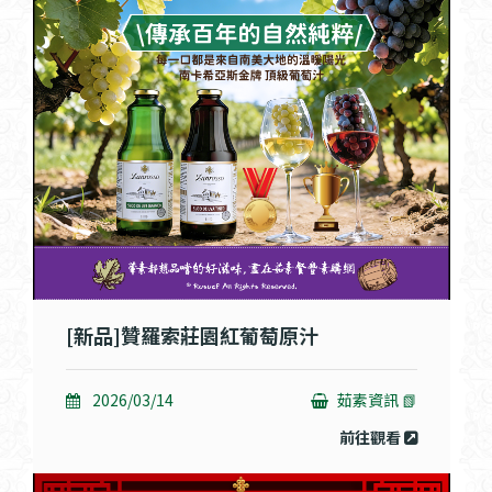
[新品]贊羅索莊園紅葡萄原汁
2026/03/14
茹素資訊 📗
前往觀看