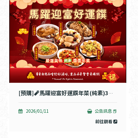
[預購]🧨馬躍迎富好運饌年菜(純素)3件組/6件組🧨
2026/01/11
公告訊息 📕
前往觀看