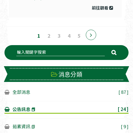
前往觀看
1
2
3
4
5
消息分類
全部消息
[ 87 ]
公告訊息 📕
[ 24 ]
茹素資訊 📗
[ 9 ]