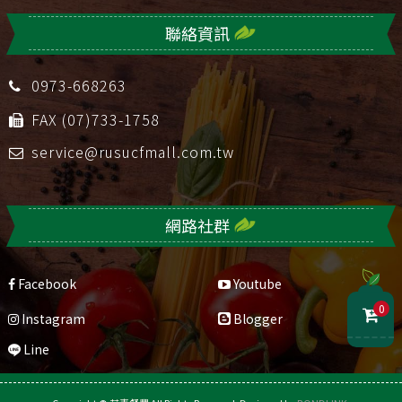
聯絡資訊
0973-668263
FAX (07)733-1758
service@rusucfmall.com.tw
網路社群
Facebook
Youtube
0
Instagram
Blogger
Line