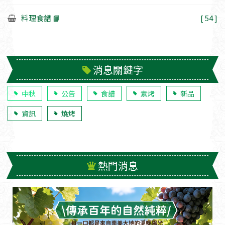
料理食譜 📙
[ 54 ]
消息關鍵字
中秋
公告
食譜
素烤
新品
資訊
燒烤
熱門消息