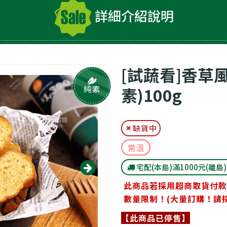
詳細介紹說明
[試蔬看]香草
純素
素)100g
缺貨中
常溫
宅配(本島)滿1000元(離島
此商品若採用超商取貨付款
數量限制！(大量訂購！請
【此商品已停售】