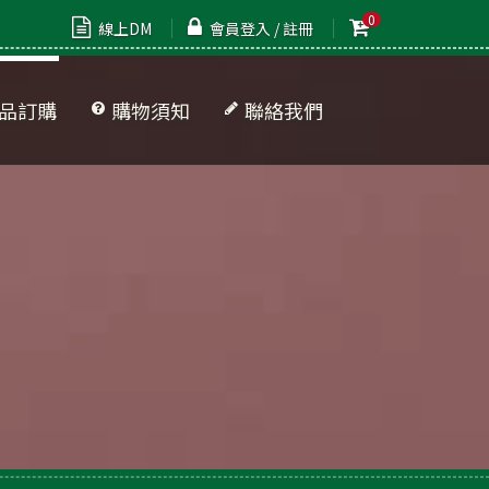
0
線上DM
會員登入 / 註冊
品訂購
購物須知
聯絡我們
品清單
牌專區