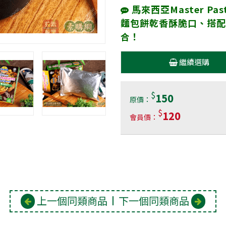
馬來西亞Master P
麵包餅乾香酥脆口、搭配Mas
合！
繼續選購
$
150
原價：
$
120
會員價：
上一個同類商品
下一個同類商品