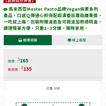
【此商品已停售】
馬來西亞Master Pasto品牌Vegan純素系列
產品，口感Ｑ彈通心粉搭配超濃番茄蘑菇腰果醬，
一吃就上癮！包裝附贈湯匙及可微波加熱透明盒，
調理簡單方便，只需2~3分鐘，隨時享用。
繼續選購
線上客服
$
165
原價：
$
135
會員價：
已售: 658