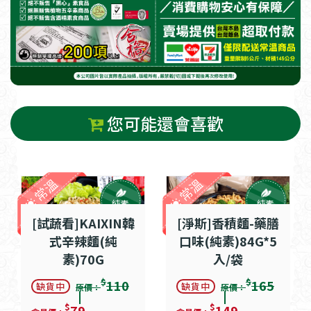
您可能還會喜歡
常溫
常溫
純素
純素
[試蔬看]KAIXIN韓
[淨斯]香積麵-藥膳
式辛辣麵(純
口味(純素)84G*5
素)70G
入/袋
$
$
110
165
缺貨中
缺貨中
原價：
原價：
$
$
79
149