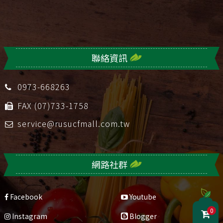
聯絡資訊
0973-668263
FAX (07)733-1758
service@rusucfmall.com.tw
網路社群
Facebook
Youtube
0
Instagram
Blogger