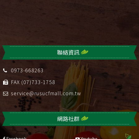
聯絡資訊
0973-668263
FAX (07)733-1758
service@rusucfmall.com.tw
網路社群
Facebook
Youtube