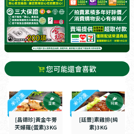
您可能還會喜歡
冷凍
冷凍
蛋素
純素
[昌德珍]黃金牛蒡
[廷豐]素雞排(純
天婦羅(蛋素)3KG
素)3KG