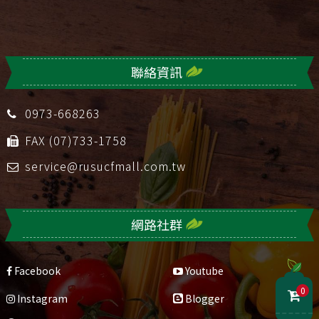
聯絡資訊
0973-668263
FAX (07)733-1758
service@rusucfmall.com.tw
網路社群
Facebook
Youtube
0
Instagram
Blogger