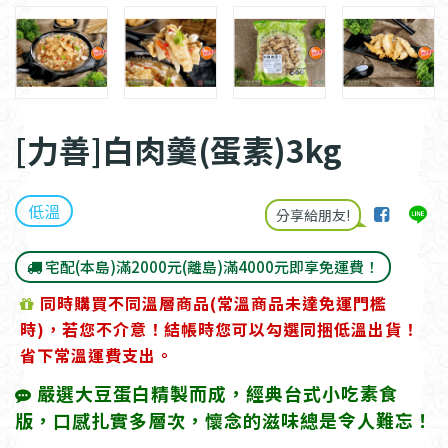
[力善]白肉羹(蛋素)3kg
低溫
分享給朋友!
宅配(本島)滿2000元(離島)滿4000元即享免運費！
同時購買不同溫層商品(常溫商品未達免運門檻
時)，若您不介意！結帳時您可以勾選同捆低溫出貨！
省下常溫運費支出。
嚴選大豆蛋白精製而成，經典台式小吃素食
版，口感扎實多層次，懷念的滋味總是令人難忘！