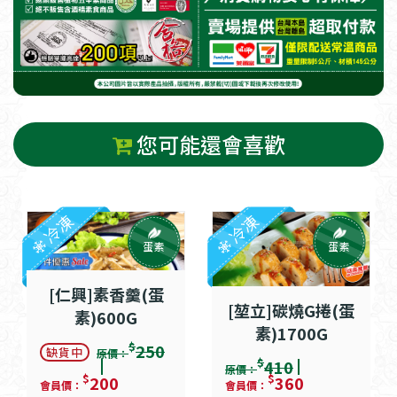
您可能還會喜歡
冷凍
冷凍
蛋素
蛋素
[仁興]素香羹(蛋
[堃立]碳燒G捲(蛋
素)600G
素)1700G
$
250
缺貨中
原價：
$
410
原價：
$
$
200
360
會員價：
會員價：