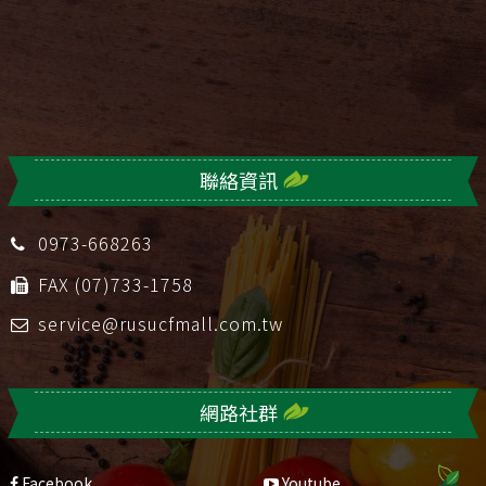
聯絡資訊
0973-668263
FAX (07)733-1758
service@rusucfmall.com.tw
網路社群
Facebook
Youtube