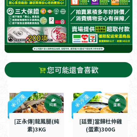
您可能還會喜歡
冷凍
冷凍
純素
蛋素
[正永傳]龍鳳腿(純
[廷豐]當歸杜仲雞
素)3KG
(蛋素)300G