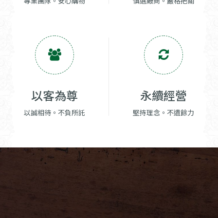
專業團隊。安心購物
慎選廠商。嚴格把關
以客為尊
永續經營
以誠相待。不負所託
堅持理念。不遺餘力