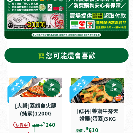
您可能還會喜歡
冷凍
冷凍
純素
蛋素
[大磬]素鱈魚火腿
[紘裕]善齋牛蒡天
(純素)1200G
婦羅(蛋素)3KG
$
240
缺貨中
原價：
$
610
原價：