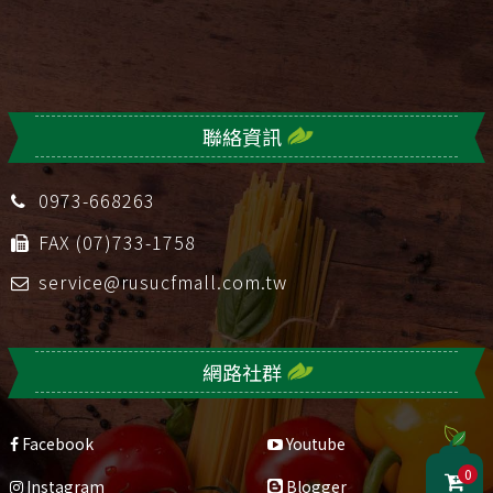
聯絡資訊
0973-668263
FAX (07)733-1758
service@rusucfmall.com.tw
網路社群
Facebook
Youtube
0
Instagram
Blogger