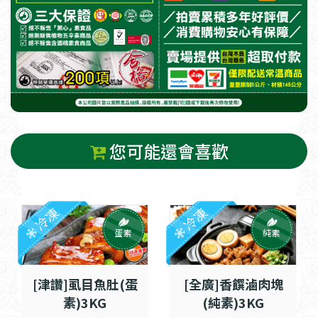
您可能還會喜歡
冷凍
冷凍
蛋素
純素
[津讚]虱目魚肚(蛋
[全廣]香饌滷肉塊
素)3KG
(純素)3KG