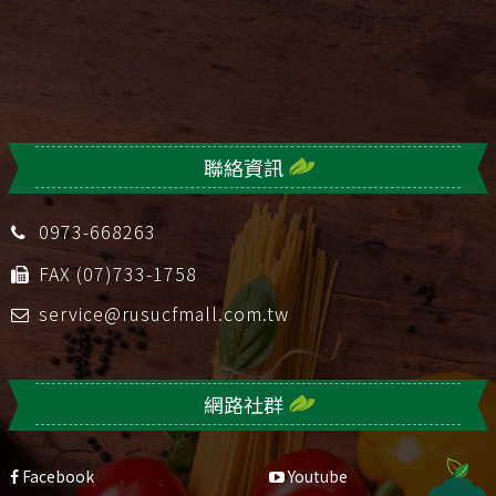
聯絡資訊
0973-668263
FAX (07)733-1758
service@rusucfmall.com.tw
網路社群
Facebook
Youtube