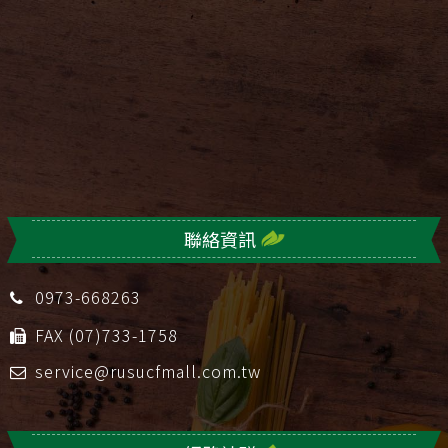
聯絡資訊
0973-668263
FAX (07)733-1758
service@rusucfmall.com.tw