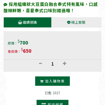
採用組織狀大豆蛋白融合泰式特有風味，口感
酸辣鮮嫩，喜愛泰式口味別錯過囉！
繼續選購
線上客服
$
700
原價：
$
650
會員價：
加入購物車
已售: 1027
前往結帳