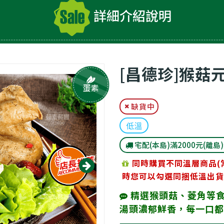
詳細介紹說明
[昌德珍]猴菇元
蛋素
缺貨中
低溫
宅配(本島)滿2000元(離島
同時購買不同溫層商品(
時您可以勾選同捆低溫出貨
精選猴頭菇、菱角等食
湯頭濃郁鮮香，每一口都