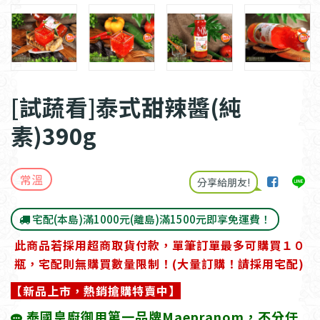
[試蔬看]泰式甜辣醬(純
素)390g
常溫
分享給朋友!
宅配(本島)滿1000元(離島)滿1500元即享免運費！
此商品若採用超商取貨付款，單筆訂單最多可購買１０
瓶，宅配則無購買數量限制！(大量訂購！請採用宅配)
【新品上市，熱銷搶購特賣中】
泰國皇廚御用第一品牌Maepranom，不分任