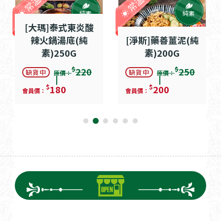
常溫
常溫
純素
純素
[大瑪]泰式東炎酸
辣火鍋湯底(純
[淨斯]藥善薑泥(純
素)250G
素)200G
$
$
220
250
缺貨中
缺貨中
原價：
原價：
$
$
180
200
會員價：
會員價：