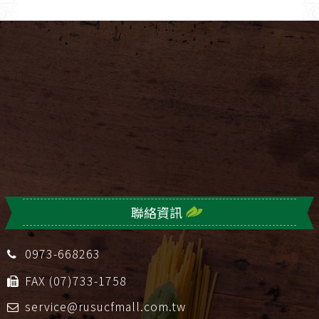
聯絡資訊
0973-668263
FAX (07)733-1758
service@rusucfmall.com.tw