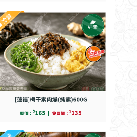
冷藏
純素
[蓮福]梅干素肉燥(純素)600G
$
$
165
135
原價：
會員價：