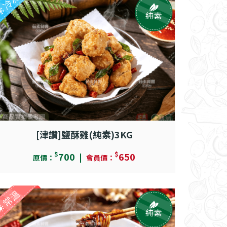
冷凍
純素
[津讚]鹽酥雞(純素)3KG
$
$
700
650
原價：
會員價：
常溫
純素