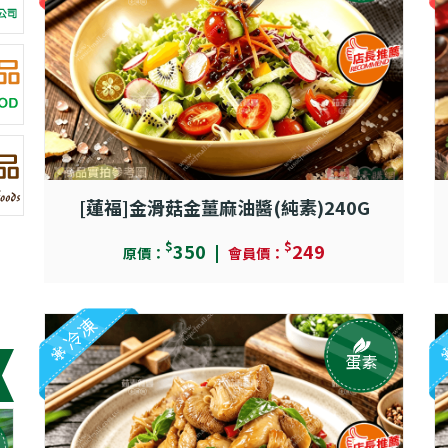
[蓮福]金滑菇金薑麻油醬(純素)240G
$
$
350
249
原價：
會員價：
冷凍
蛋素