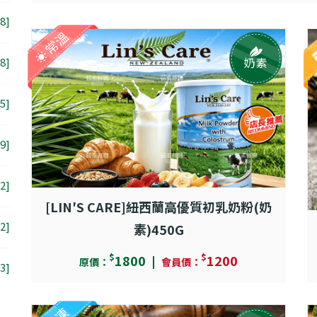
8]
常溫
奶素
8]
5]
9]
2]
[LIN′S CARE]紐西蘭高優質初乳奶粉(奶
[2]
素)450G
$
$
1800
1200
原價：
會員價：
3]