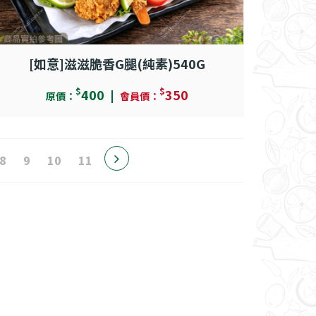
[如意]滋滋脆香G腿(純素)540G
$
$
400
350
原價：
會員價：
8
9
10
11