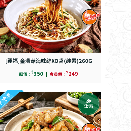
[蓮福]金滑菇海味絲XO醬(純素)260G
$
$
350
249
原價：
會員價：
冷凍
蛋素