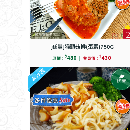
[廷豐]猴頭菇排(蛋素)750G
$
$
480
430
原價：
會員價：
冷凍
奶素