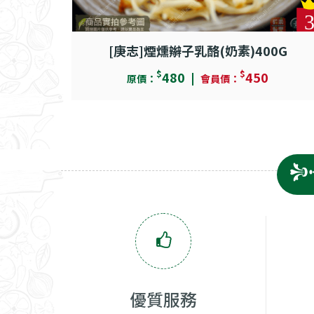
[庚志]煙燻辮子乳酪(奶素)400G
$
$
480
450
原價：
會員價：
優質服務