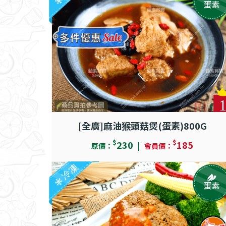
蛋素
[全廣]麻油猴頭菇煲(蛋素)800G
$
$
230
185
原價：
會員價：
冷凍
蛋素