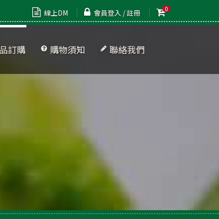
0
線上DM
會員登入 / 註冊
品訂購
購物須知
聯絡我們
品清單
牌專區