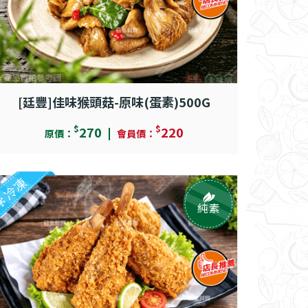
[廷豐]佳味猴頭菇-原味(蛋素)500G
$
$
270
220
原價：
會員價：
冷凍
純素