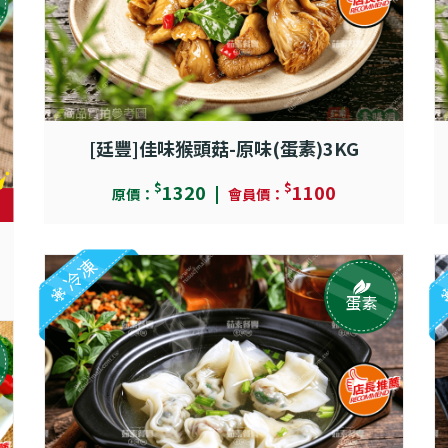
[廷豐]佳味猴頭菇-原味(蛋素)3KG
$
$
1320
1100
原價：
會員價：
冷凍
蛋素