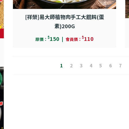
[祥榮]易大師植物肉手工大餛飩(蛋
素)200G
$
$
150
110
原價：
會員價：
1
2
3
4
5
6
7