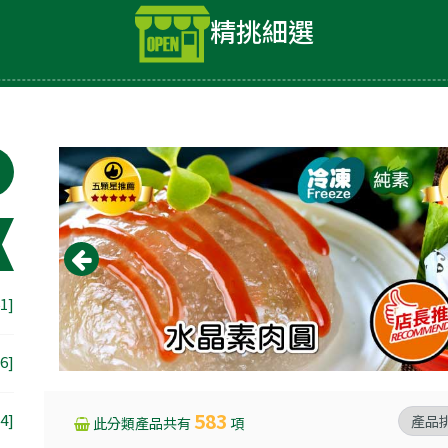
精挑細選
1]
6]
583
4]
此分類產品共有
項