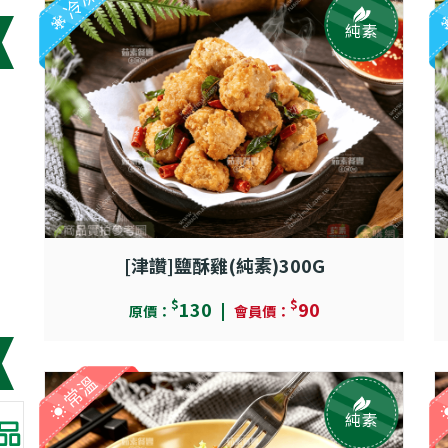
冷凍
純素
[津讚]鹽酥雞(純素)300G
$
$
130
90
原價：
會員價：
常溫
純素