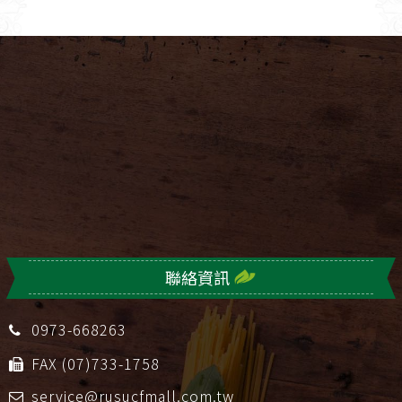
聯絡資訊
0973-668263
FAX (07)733-1758
service@rusucfmall.com.tw