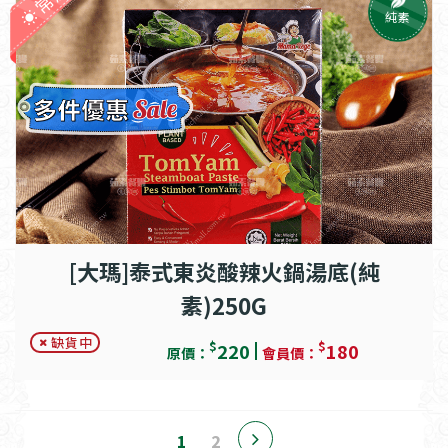
純素
[大瑪]泰式東炎酸辣火鍋湯底(純
素)250G
缺貨中
$
$
220
180
原價：
會員價：
1
2