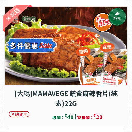
常溫
純素
[大瑪]MAMAVEGE 蔬食麻辣香片(純
素)22G
缺貨中
$
$
40
28
原價：
會員價：