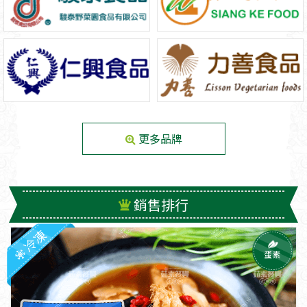
更多品牌
銷售排行
冷凍
蛋素