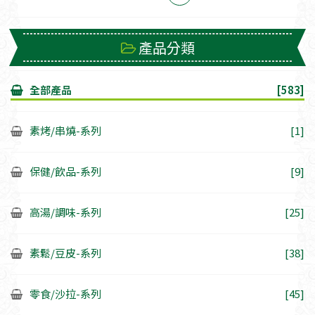
產品分類
全部產品
[583]
素烤/串燒-系列
[1]
保健/飲品-系列
[9]
高湯/調味-系列
[25]
素鬆/豆皮-系列
[38]
零食/沙拉-系列
[45]