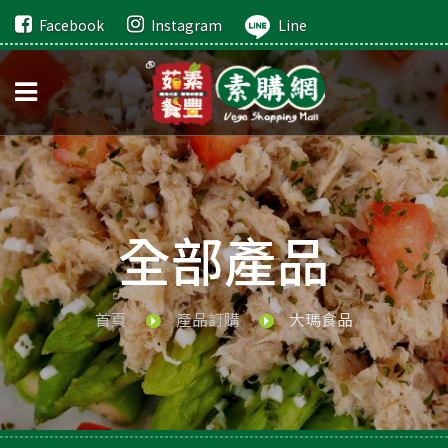
Facebook
Instagram
Line
全部產品
首頁
產品訂購
大瑪食品