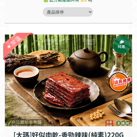
常溫
純素
[大瑪]好似肉乾-香勁辣味(純素)220G