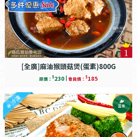
[全廣]麻油猴頭菇煲(蛋素)800G
$
$
230
185
原價：
會員價：
冷凍
蛋素