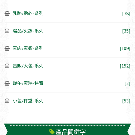
乳酪/點心-系列
[78]
湯品/火鍋-系列
[35]
素肉/素漿-系列
[109]
量販/大包-系列
[152]
端午/素粽-特賣
[2]
小包/秤重-系列
[53]
產品關鍵字