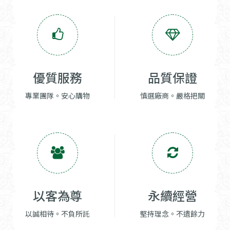
優質服務
品質保證
專業團隊。安心購物
慎選廠商。嚴格把關
以客為尊
永續經營
以誠相待。不負所託
堅持理念。不遺餘力