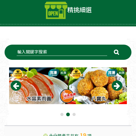
精挑細選
19
此分類產品共有
項