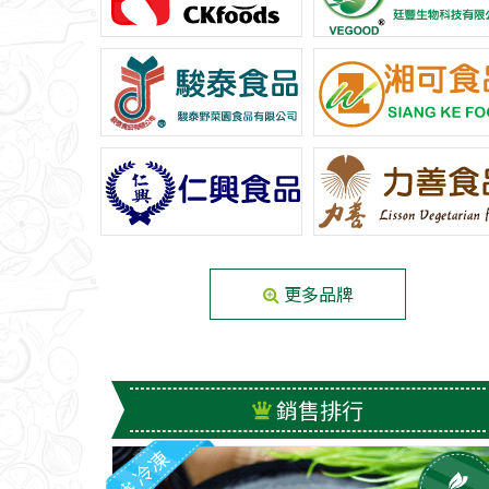
更多品牌
銷售排行
冷凍