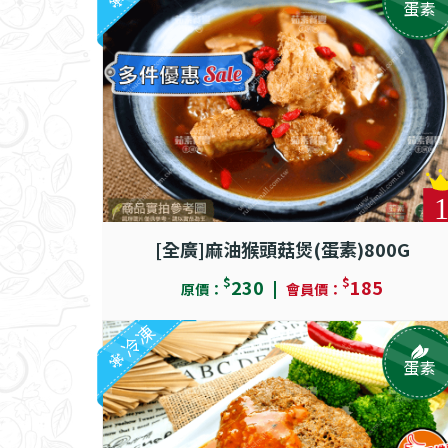
蛋素
[全廣]麻油猴頭菇煲(蛋素)800G
$
$
230
185
原價：
會員價：
冷凍
蛋素