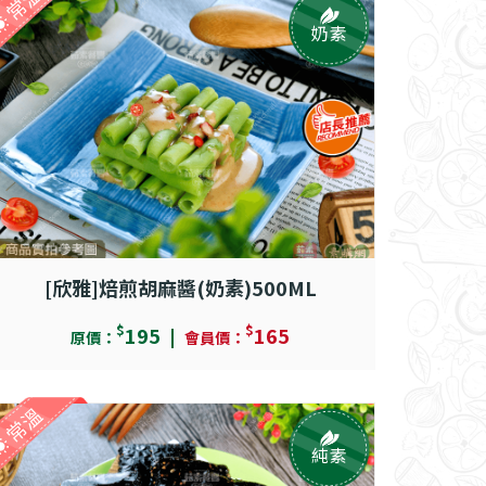
常溫
奶素
[欣雅]焙煎胡麻醬(奶素)500ML
$
$
195
165
原價：
會員價：
常溫
純素