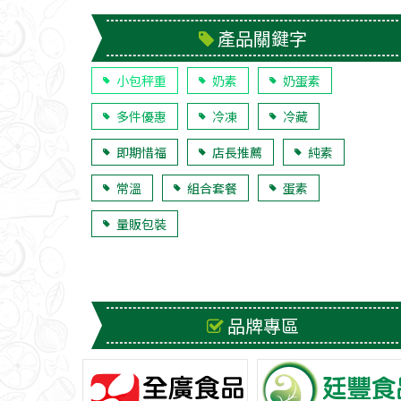
產品關鍵字
小包秤重
奶素
奶蛋素
多件優惠
冷凍
冷藏
即期惜福
店長推薦
純素
常溫
組合套餐
蛋素
量販包裝
品牌專區