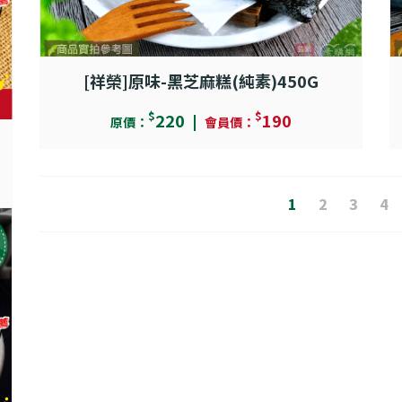
[祥榮]原味-黑芝麻糕(純素)450G
$
$
220
190
原價：
會員價：
1
2
3
4