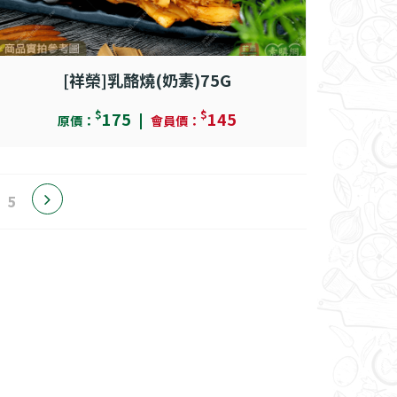
[祥榮]乳酪燒(奶素)75G
$
$
175
145
原價：
會員價：
5