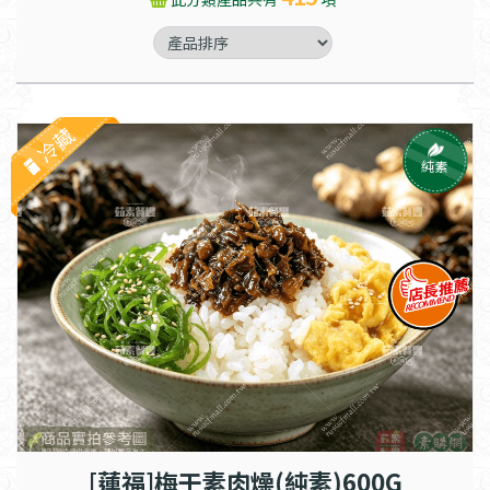
冷藏
純素
[蓮福]梅干素肉燥(純素)600G