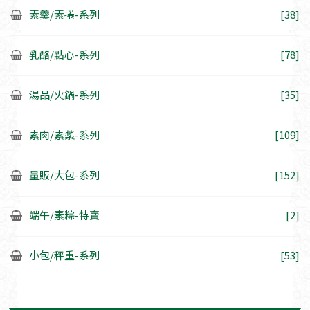
素羹/素捲-系列
[38]
乳酪/點心-系列
[78]
湯品/火鍋-系列
[35]
素肉/素漿-系列
[109]
量販/大包-系列
[152]
端午/素粽-特賣
[2]
小包/秤重-系列
[53]