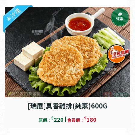
冷凍
純素
[瑞展]臭香雞排(純素)600G
$
$
220
180
原價：
會員價：