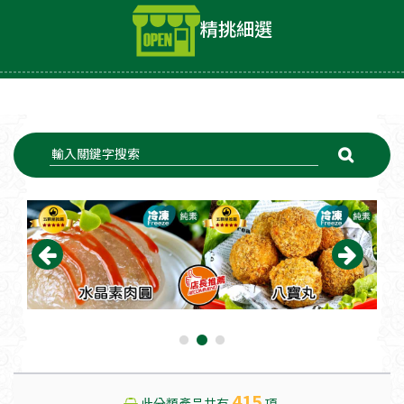
精挑細選
415
此分類產品共有
項