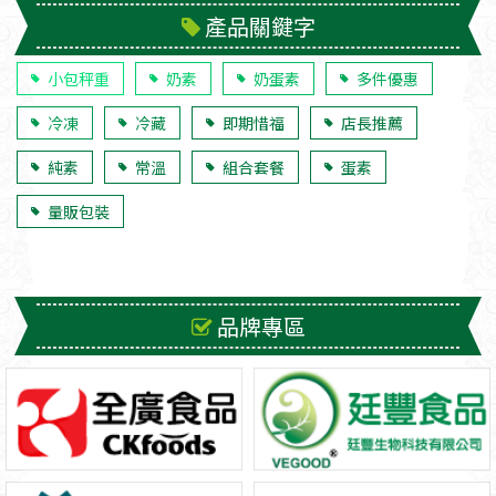
產品關鍵字
小包秤重
奶素
奶蛋素
多件優惠
冷凍
冷藏
即期惜福
店長推薦
純素
常溫
組合套餐
蛋素
量販包裝
品牌專區