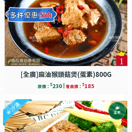
[全廣]麻油猴頭菇煲(蛋素)800G
$
$
230
185
原價：
會員價：
冷凍
蛋素