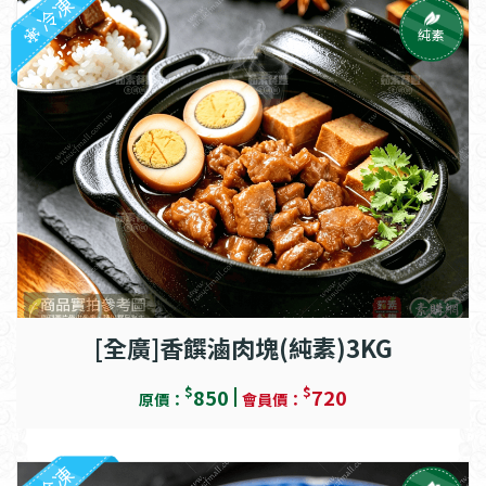
冷凍
純素
[全廣]香饌滷肉塊(純素)3KG
$
$
850
720
原價：
會員價：
冷凍