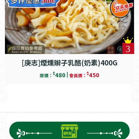
[庚志]煙燻辮子乳酪(奶素)400G
$
$
480
450
原價：
會員價：