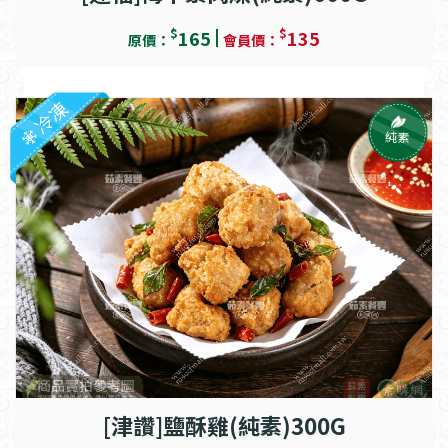
$
$
165
135
原價：
會員價：
冷凍
純素
[津讚]鹽酥雞(純素)300G