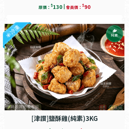
$
$
130
90
原價：
會員價：
冷凍
純素
[津讚]鹽酥雞(純素)3KG